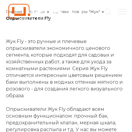
Главная
Каталог
Садовые товары "Жук"
»
»
»
Опрыскиватели Fly
Жук Fly - это ручные и плечевые
опрыскиватели экономичного ценового
сегмента, которые подходят для садовых и
хозяйственных работ, а также для ухода за
комнатными растениями. Серия Жук Fly
отличается интересным цветовым решением:
баки выполнены в модных оттенках мятного и
розового - для создания легкого визуального
образа.
Опрыскиватели Жук Fly обладают всем
основным функционалом: прочный бак,
предохранительный клапан, мерная шкала,
регулировка распыла и т.д. У нас вы можете