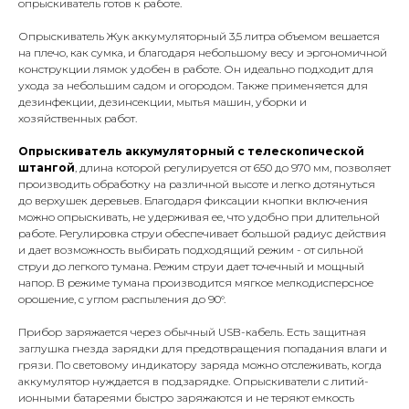
опрыскиватель готов к работе.
Опрыскиватель Жук аккумуляторный 3,5 литра объемом вешается
на плечо, как сумка, и благодаря небольшому весу и эргономичной
конструкции лямок удобен в работе. Он идеально подходит для
ухода за небольшим садом и огородом. Также применяется для
дезинфекции, дезинсекции, мытья машин, уборки и
хозяйственных работ.
Опрыскиватель аккумуляторный с телескопической
штангой
, длина которой регулируется от 650 до 970 мм, позволяет
производить обработку на различной высоте и легко дотянуться
до верхушек деревьев. Благодаря фиксации кнопки включения
можно опрыскивать, не удерживая ее, что удобно при длительной
работе. Регулировка струи обеспечивает большой радиус действия
и дает возможность выбирать подходящий режим - от сильной
струи до легкого тумана. Режим струи дает точечный и мощный
напор. В режиме тумана производится мягкое мелкодисперсное
орошение, с углом распыления до 90°.
Прибор заряжается через обычный USB-кабель. Есть защитная
заглушка гнезда зарядки для предотвращения попадания влаги и
грязи. По световому индикатору заряда можно отслеживать, когда
аккумулятор нуждается в подзарядке. Опрыскиватели с литий-
ионными батареями быстро заряжаются и не теряют емкость