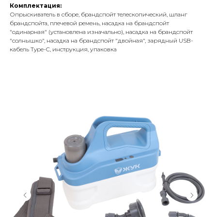
Комплектация:
Опрыскиватель в сборе, брандспойт телескопический, шланг
брандспойта, плечевой ремень, насадка на брандспойт
"одинарная" (установлена изначально), насадка на брандспойт
"солнышко", насадка на брандспойт "двойная", зарядный USB-
кабель Type-C, инструкция, упаковка