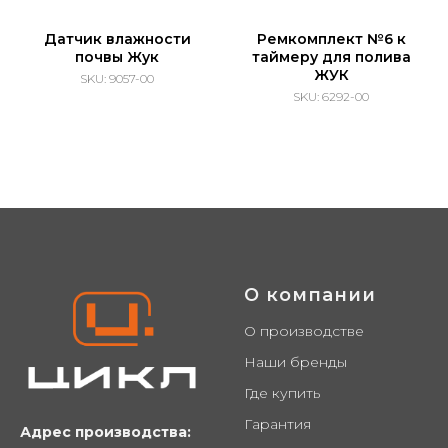
Датчик влажности
Ремкомплект №6 к
почвы Жук
таймеру для полива
ЖУК
SKU:
9057-00
SKU:
6292-00
Купить оптом от производителя: опры
ЦИКЛ, Сycle, лыжи ледянки сноуборд
О компании
О производстве
Наши бренды
Где купить
Гарантия
Адрес производства: