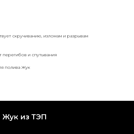
вует скручиванию, изломам и разрывам
т перегибов и спутывания
ля полива Жук
 Жук из ТЭП