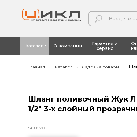
Гарантия и
О
Каталог
О компании
сервис
кл
Главная
Каталог
Садовые товары
Шла
»
»
»
Шланг поливочный Жук Л
1/2" 3-х слойный прозрачн
SKU:
7091-00