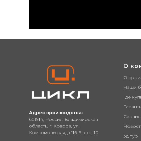
Купить оптом от производителя: опр
ЦИКЛ, Сycle, лыжи ледянки сноубор
О ко
О прои
Наши 
Где куп
Гарант
Адрес производства:
Сервис
601914, Россия, Владимирская
область, г. Ковров, ул.
Новост
Комсомольская, д.116 Б, стр. 10
3д тур