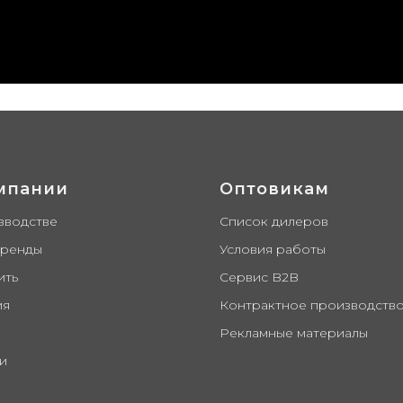
ыскиватели Жук, садовые товары, капельный полив Ж
ды Олимпик
мпании
Оптовикам
зводстве
Список дилеров
бренды
Условия работы
ить
Сервис B2B
ия
Контрактное производств
Рекламные материалы
и