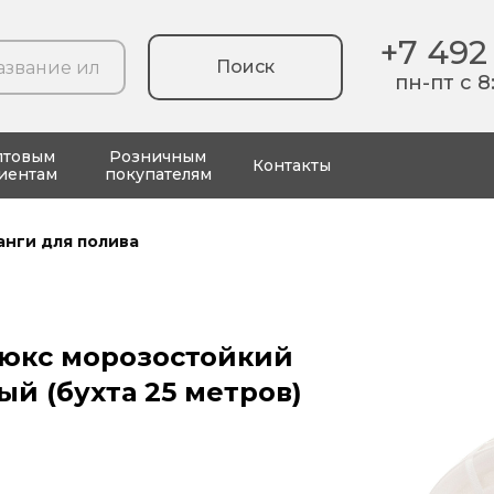
+7 492
Поиск
пн-пт с 8
птовым
Розничным
Контакты
иентам
покупателям
нги для полива
юкс морозостойкий
ый (бухта 25 метров)