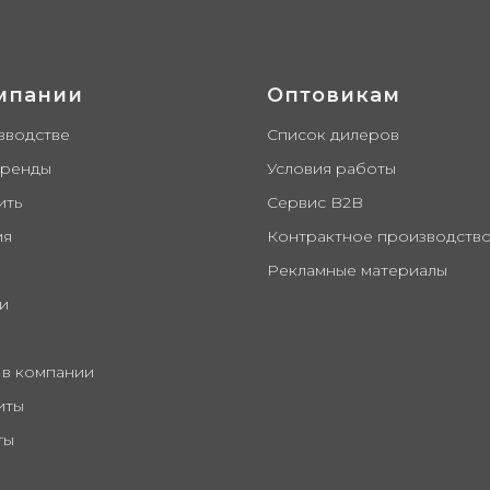
мпании
Оптовикам
зводстве
Список дилеров
бренды
Условия работы
ить
Сервис B2B
ия
Контрактное производств
Рекламные материалы
и
 в компании
иты
ты