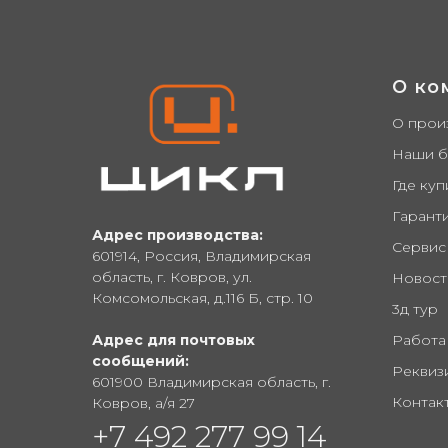
О ко
О прои
Наши 
Где куп
Гарант
Адрес производства:
Сервис
601914, Россия, Владимирская
область, г. Ковров, ул.
Новост
Комсомольская, д.116 Б, стр. 10
3д тур
Адрес для почтовых
Работа
сообщений:
Реквиз
601900 Владимирская область, г.
Контак
Ковров, а/я 27
+7 492 277 99 14