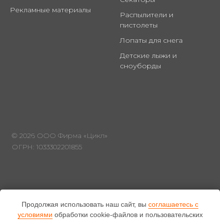
Рекламные материалы
Распылители и
пистолеты
Лопаты для снега
Детские лыжи и
сноуборды
© 2026 ООО Фирма «Цикл»
ОГРН: 1033302201855
Охрана труда
Продолжая использовать наш сайт, вы
соглашаетесь с
условиями
обработки cookie-файлов и пользовательских
Политика