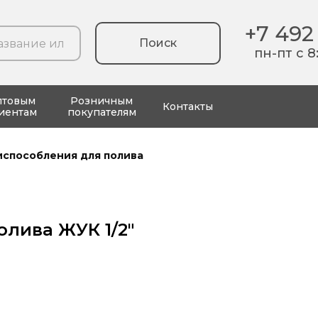
+7 492
Поиск
пн-пт с 8
птовым
Розничным
Контакты
иентам
покупателям
испособления для полива
лива ЖУК 1/2"