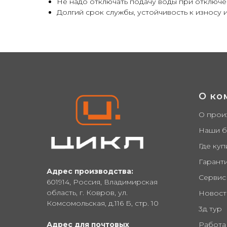
Не надо отключать подачу воды при отключ
Долгий срок службы, устойчивость к износу
Купить оптом от производителя: опр
ЦИКЛ, Сycle, лыжи ледянки сноубор
О ко
О прои
Наши 
Где куп
Гарант
Адрес производства:
Сервис
601914, Россия, Владимирская
область, г. Ковров, ул.
Новост
Комсомольская, д.116 Б, стр. 10
3д тур
Адрес для почтовых
Работа