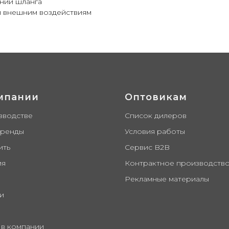
ении шланга
 и внешним воздействиям
ыскиватели Жук, садовые товары, капельный полив Ж
ды Олимпик
мпании
Оптовикам
зводстве
Список дилеров
бренды
Условия работы
ить
Сервис B2B
ия
Контрактное производств
Рекламные материалы
и
 в компании