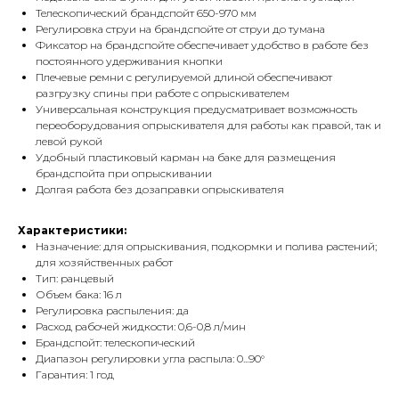
Телескопический брандспойт 650-970 мм
Регулировка струи на брандспойте от струи до тумана
Фиксатор на брандспойте обеспечивает удобство в работе без
постоянного удерживания кнопки
Плечевые ремни с регулируемой длиной обеспечивают
разгрузку спины при работе с опрыскивателем
Универсальная конструкция предусматривает возможность
переоборудования опрыскивателя для работы как правой, так и
левой рукой
Удобный пластиковый карман на баке для размещения
брандспойта при опрыскивании
Долгая работа без дозаправки опрыскивателя
Характеристики:
Назначение: для опрыскивания, подкормки и полива растений;
для хозяйственных работ
Тип: ранцевый
Объем бака: 16 л
Регулировка распыления: да
Расход рабочей жидкости: 0,6-0,8 л/мин
Брандспойт: телескопический
Диапазон регулировки угла распыла: 0...90°
Гарантия: 1 год