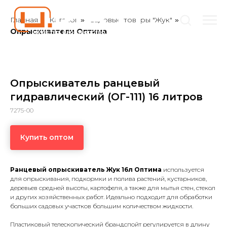
Главная
Каталог
Садовые товары "Жук"
»
»
»
Опрыскиватели Оптима
Опрыскиватель ранцевый
гидравлический (ОГ-111) 16 литров
7275-00
Купить оптом
Ранцевый опрыскиватель Жук 16л Оптима
используется
для опрыскивания, подкормки и полива растений, кустарников,
деревьев средней высоты, картофеля, а также для мытья стен, стекол
и других хозяйственных работ. Идеально подходит для обработки
больших садовых участков большим количеством жидкости.
Пластиковый телескопический брандспойт регулируется в длину