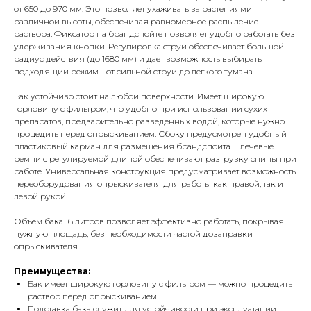
от 650 до 970 мм. Это позволяет ухаживать за растениями
различной высоты, обеспечивая равномерное распыление
раствора. Фиксатор на брандспойте позволяет удобно работать без
удерживания кнопки. Регулировка струи обеспечивает большой
радиус действия (до 1680 мм) и дает возможность выбирать
подходящий режим - от сильной струи до легкого тумана.
Бак устойчиво стоит на любой поверхности. Имеет широкую
горловину с фильтром, что удобно при использовании сухих
препаратов, предварительно разведённых водой, которые нужно
процедить перед опрыскиванием. Сбоку предусмотрен удобный
пластиковый карман для размещения брандспойта. Плечевые
ремни с регулируемой длиной обеспечивают разгрузку спины при
работе. Универсальная конструкция предусматривает возможность
переоборудования опрыскивателя для работы как правой, так и
левой рукой.
Объем бака 16 литров позволяет эффективно работать, покрывая
нужную площадь, без необходимости частой дозаправки
опрыскивателя.
Преимущества:
Бак имеет широкую горловину с фильтром — можно процедить
раствор перед опрыскиванием
Подставка бака служит для устойчивости при эксплуатации