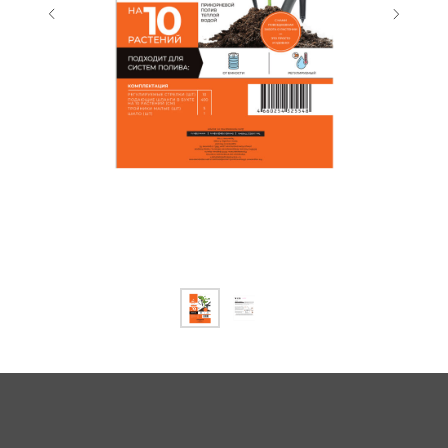
Купить оптом от производителя: опры
ЦИКЛ, Сycle, лыжи ледянки сноуборд