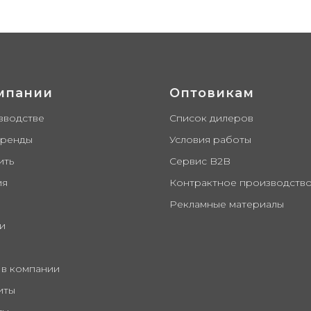
мпании
Оптовикам
зводстве
Список дилеров
бренды
Условия работы
ить
Сервис B2B
ия
Контрактное производств
Рекламные материалы
и
 в компании
иты