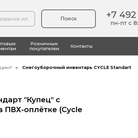
+7 492
Поиск
пн-пт с 8
птовым
Розничным
Контакты
иентам
покупателям
Цикл"
Снегоуборочный инвентарь CYCLE Standart
»
дарт "Купец" с
 ПВХ-оплётке (Cycle