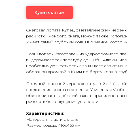
Купить оптом
Снеговая лопата Купец с металлическим черен
расчистки мокрого снега, можно также использ
Имеет самый глубокий ковш в линейке, которы
Ковш лопаты изготовлен из ударопрочного пла
выдерживает температуру до -28°C. Алюминиев
необходимую жесткость и защищает его от изно
образной кромкой в 10 мм по борту ковша, глуб
Прочный стальной черенок с втулкой в "тёпло
соединение ковша и черенка. Усиленная V-обра
обеспечивает надёжный захват, правильно расп
работать без ощущения усталости.
Характеристики:
Материал: пластик, сталь
Размер ковша: 410х465 мм