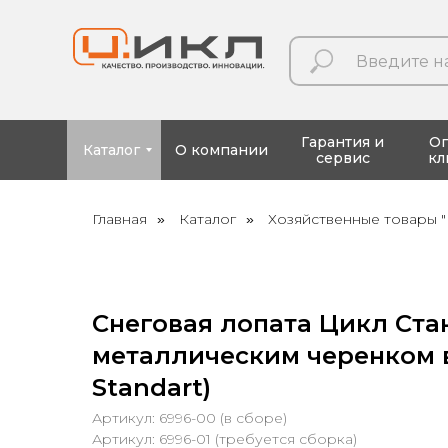
Гарантия и
О
Каталог
О компании
сервис
кл
Главная
Каталог
Хозяйственные товары "
»
»
Снеговая лопата Цикл Стан
металлическим черенком в
Standart)
Артикул: 6996-00 (в сборе)
Артикул: 6996-01 (требуется сборка)