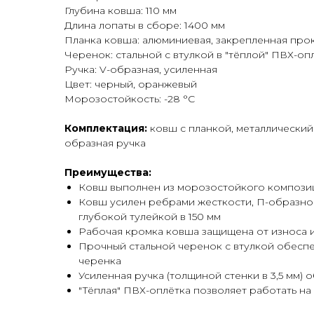
Глубина ковша: 110 мм
Длина лопаты в сборе: 1400 мм
Планка ковша: алюминиевая, закрепленная про
Черенок: стальной с втулкой в "тёплой" ПВХ-оп
Ручка: V-образная, усиленная
Цвет: черный, оранжевый
Морозостойкость: -28
°C
Комплектация:
ковш с планкой, металлический 
образная ручка
Преимущества:
Ковш выполнен из морозостойкого компози
Ковш усилен ребрами жесткости, П-образной
глубокой тулейкой в 150 мм
Рабочая кромка ковша защищена от износа
Прочный стальной черенок с втулкой обесп
черенка
Усиленная ручка (толщиной стенки в 3,5 мм)
"Тёплая" ПВХ-оплётка позволяет работать на