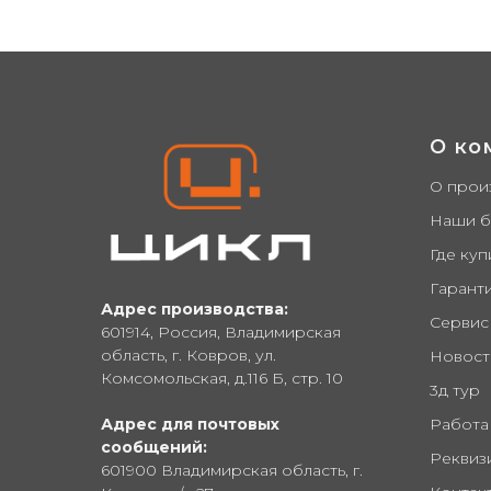
О ко
О прои
Наши 
Где куп
Гарант
Адрес производства:
Сервис
601914, Россия, Владимирская
область, г. Ковров, ул.
Новост
Комсомольская, д.116 Б, стр. 10
3д тур
Адрес для почтовых
Работа
сообщений:
Реквиз
601900 Владимирская область, г.