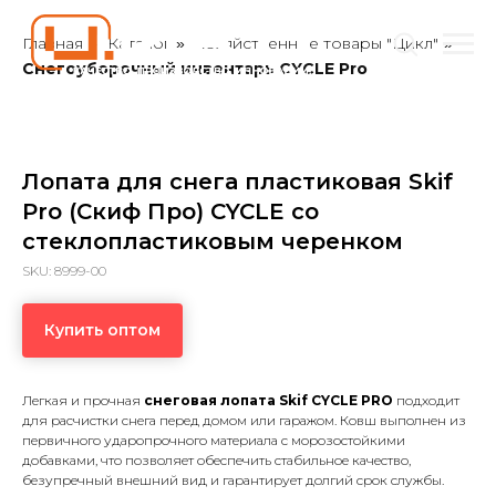
Главная
Каталог
Хозяйственные товары "Цикл"
»
»
»
Снегоуборочный инвентарь CYCLE Pro
Лопата для снега пластиковая Skif
Pro (Скиф Про) СYCLE со
стеклопластиковым черенком
SKU:
8999-00
Купить оптом
Легкая и прочная
снеговая лопата Skif CYCLE PRO
подходит
для расчистки снега перед домом или гаражом. Ковш выполнен из
первичного ударопрочного материала с морозостойкими
добавками, что позволяет обеспечить стабильное качество,
безупречный внешний вид и гарантирует долгий срок службы.