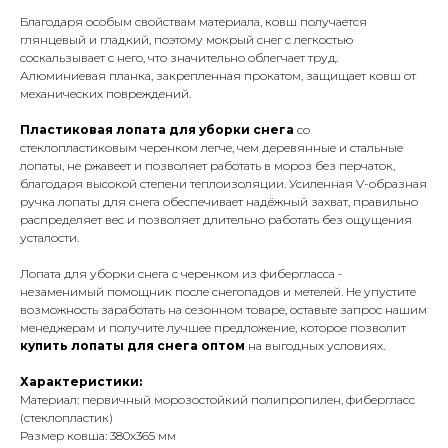
Благодаря особым свойствам материала, ковш получается
глянцевый и гладкий, поэтому мокрый снег с легкостью
соскальзывает с него, что значительно облегчает труд.
Алюминиевая планка, закрепленная прокатом, защищает ковш от
механических повреждений.
Пластиковая лопата для уборки снега
со
стеклопластиковым черенком легче, чем деревянные и стальные
лопаты, не ржавеет и позволяет работать в мороз без перчаток,
благодаря высокой степени теплоизоляции. Усиленная V-образная
ручка лопаты для снега обеспечивает надёжный захват, правильно
распределяет вес и позволяет длительно работать без ощущения
усталости.
Лопата для уборки снега с черенком из фибергласса -
незаменимый помощник после снегопадов и метелей. Не упустите
возможность заработать на сезонном товаре, оставьте запрос нашим
менеджерам и получите лучшее предложение, которое позволит
купить лопаты для снега оптом
на выгодных условиях.
Характеристики:
Материал: первичный морозостойкий полипропилен, фибергласс
(стеклопластик)
Размер ковша: 380х365 мм