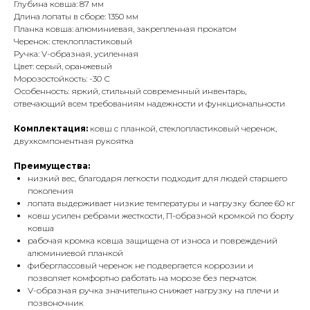
Глубина ковша: 87 мм
Длина лопаты в сборе: 1350 мм
Планка ковша: алюминиевая, закрепленная прокатом
Черенок: стеклопластиковый
Ручка: V-образная, усиленная
Цвет: серый, оранжевый
Морозостойкость: -30 С
Особенность: яркий, стильный современный инвентарь,
отвечающий всем требованиям надежности и функциональности
Комплектация:
ковш с планкой, стеклопластиковый черенок,
двухкомпонентная рукоятка
Преимущества:
низкий вес, благодаря легкости подходит для людей старшего
поколения
лопата выдерживает низкие температуры и нагрузку более 60 кг
ковш усилен ребрами жесткости, П-образной кромкой по борту
ковша
рабочая кромка ковша защищена от износа и повреждений
алюминиевой планкой
фиберглассовый черенок не подвергается коррозии и
позволяет комфортно работать на морозе без перчаток
V-образная ручка значительно снижает нагрузку на плечи и
позвоночник