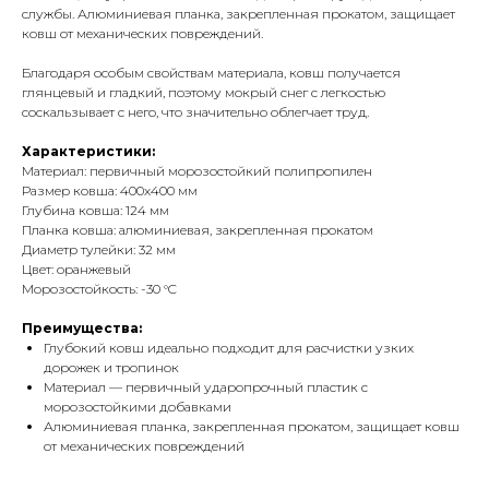
службы. Алюминиевая планка, закрепленная прокатом, защищает
ковш от механических повреждений.
Благодаря особым свойствам материала, ковш получается
глянцевый и гладкий, поэтому мокрый снег с легкостью
соскальзывает с него, что значительно облегчает труд.
Характеристики:
Материал: первичный морозостойкий полипропилен
Размер ковша: 400х400 мм
Глубина ковша: 124 мм
Планка ковша: алюминиевая, закрепленная прокатом
Диаметр тулейки: 32 мм
Цвет: оранжевый
Морозостойкость: -30
°C
Преимущества:
Глубокий ковш идеально подходит для расчистки узких
дорожек и тропинок
Материал — первичный ударопрочный пластик c
морозостойкими добавками
Алюминиевая планка, закрепленная прокатом, защищает ковш
от механических повреждений