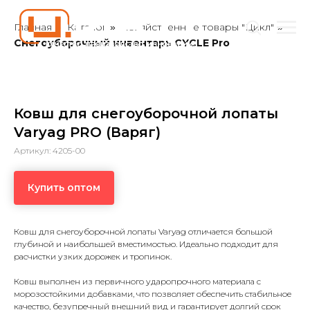
Главная
Каталог
Хозяйственные товары "Цикл"
»
»
»
Снегоуборочный инвентарь CYCLE Pro
Ковш для снегоуборочной лопаты
Varyag PRO (Варяг)
Артикул: 4205-00
Купить оптом
Ковш для снегоуборочной лопаты Varyag отличается большой
глубиной и наибольшей вместимостью. Идеально подходит для
расчистки узких дорожек и тропинок.
Ковш выполнен из первичного ударопрочного материала с
морозостойкими добавками, что позволяет обеспечить стабильное
качество, безупречный внешний вид и гарантирует долгий срок