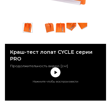
Краш-тест лопат CYCLE серии
PRO
Продолжительность видео [
]
2:41
Нажмите чтобы воспроизвести