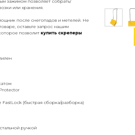
вым зажимом позволяет собрать/
озки или хранения.
ощник после снегопадов и метелей. Не
товаре, оставьте запрос нашим
которое позволит
купить скреперы
пилен
катом
Protector
 FastLock (быстрая сборка/разборка)
 стальной ручкой