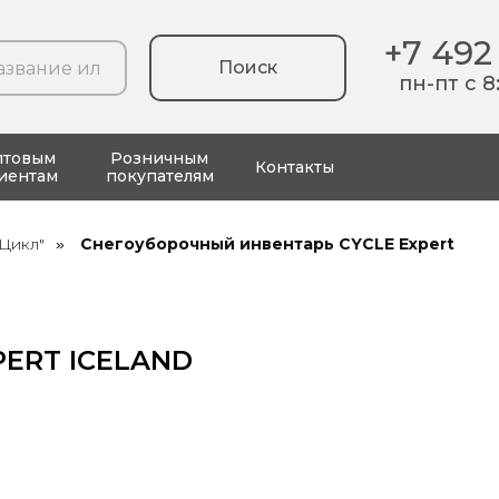
+7 492
Поиск
пн-пт с 8
птовым
Розничным
Контакты
иентам
покупателям
Цикл"
Снегоуборочный инвентарь CYCLE Expert
»
PERT ICELAND