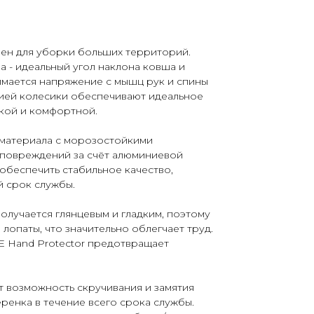
ачен для уборки больших территорий.
 - идеальный угол наклона ковша и
имается напряжение с мышц рук и спины
ией колесики обеспечивают идеальное
гкой и комфортной.
материала с морозостойкими
 повреждений за счёт алюминиевой
 обеспечить стабильное качество,
й срок службы.
олучается глянцевым и гладким, поэтому
 лопаты, что значительно облегчает труд.
E Hand Protector предотвращает
 возможность скручивания и замятия
еренка в течение всего срока службы.