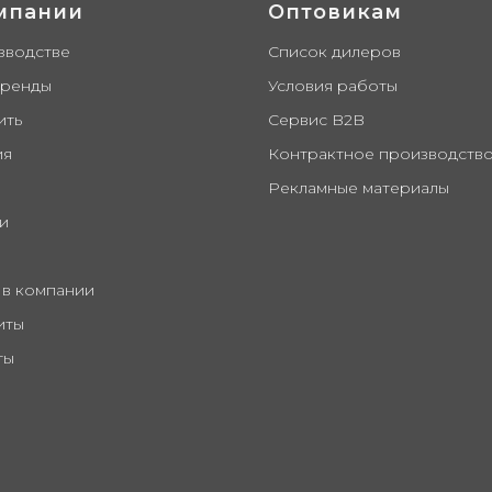
мпании
Оптовикам
зводстве
Список дилеров
бренды
Условия работы
ить
Сервис B2B
ия
Контрактное производств
Рекламные материалы
и
 в компании
иты
ты