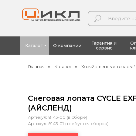
Гарантия и
О
Каталог
О компании
сервис
кл
Главная
Каталог
Хозяйственные товары "
»
»
Снеговая лопата CYCLE EX
(АЙСЛЕНД)
Артикул: 8143-00 (в сборе)
Артикул: 8143-01 (требуется сборка)