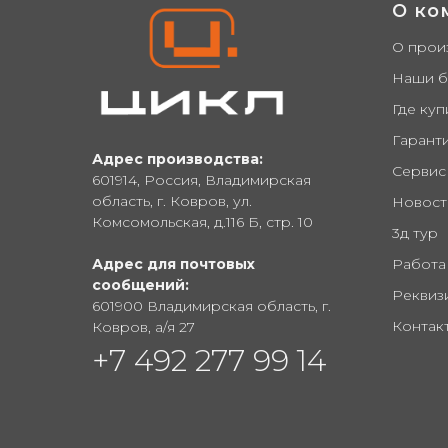
О ко
О прои
Наши 
Где куп
Гарант
Адрес производства:
Сервис
601914, Россия, Владимирская
область, г. Ковров, ул.
Новост
Комсомольская, д.116 Б, стр. 10
3д тур
Адрес для почтовых
Работа
сообщений:
Реквиз
601900 Владимирская область, г.
Контак
Ковров, а/я 27
+7 492 277 99 14