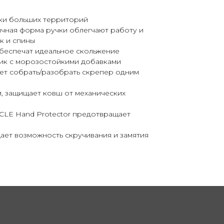
ки больших территорий
ичная форма ручки облегчают работу и
к и спины
беспечат идеальное скольжение
ик c морозостойкими добавками
ет собрать/разобрать скрепер одним
, защищает ковш от механических
CLE Hand Protector предотвращает
ает возможность скручивания и замятия