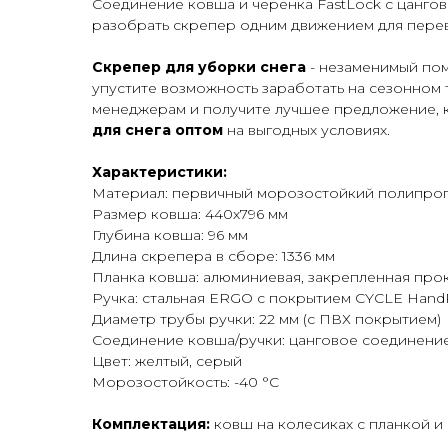
Соединение ковша и черенка FastLock с цанго
разобрать скрепер одним движением для перев
Скрепер для уборки снега
- незаменимый пом
упустите возможность заработать на сезонном 
менеджерам и получите лучшее предложение, 
для снега оптом
на выгодных условиях.
Характеристики:
Материал: первичный морозостойкий полипро
Размер ковша: 440х796 мм
Глубина ковша: 96 мм
Длина скрепера в сборе: 1336 мм
Планка ковша: алюминиевая, закрепленная про
Ручка: стальная ERGO с покрытием CYCLE Hand
Диаметр трубы ручки: 22 мм (с ПВХ покрытием)
Соединение ковша/ручки: цанговое соединение
Цвет: желтый, серый
Морозостойкость: -40
°C
Комплектация:
ковш на колесиках с планкой и